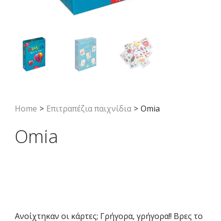
Home
>
Επιτραπέζια παιχνίδια
>
Omia
Omia
Ανοίχτηκαν οι κάρτες; Γρήγορα, γρήγορα!! Βρες το