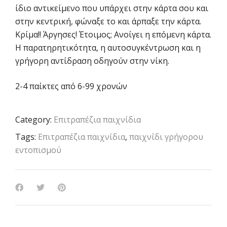
ίδιο αντικείμενο που υπάρχει στην κάρτα σου και
στην κεντρική, φώναξε το και άρπαξε την κάρτα.
Κρίμα!! Άργησες! Έτοιμος; Ανοίγει η επόμενη κάρτα.
Η παρατηρητικότητα, η αυτοσυγκέντρωση και η
γρήγορη αντίδραση οδηγούν στην νίκη.
2-4 παίκτες από 6-99 χρονών
Category:
Επιτραπέζια παιχνίδια
Tags:
Επιτραπέζια παιχνίδια
,
παιχνίδι γρήγορου
εντοπισμού